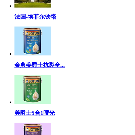
法国-埃菲尔铁塔
金典美爵士抗裂全...
美爵士5合1哑光