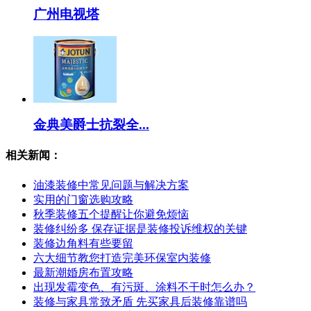
广州电视塔
金典美爵士抗裂全...
相关新闻：
油漆装修中常见问题与解决方案
实用的门窗选购攻略
秋季装修五个提醒让你避免烦恼
装修纠纷多 保存证据是装修投诉维权的关键
装修边角料有些要留
六大细节教您打造完美环保室内装修
最新潮婚房布置攻略
出现发霉变色、有污斑、涂料不干时怎么办？
装修与家具常致矛盾 先买家具后装修靠谱吗