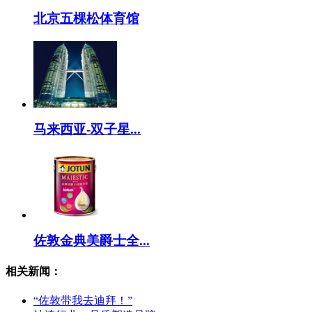
北京五棵松体育馆
马来西亚-双子星...
佐敦金典美爵士全...
相关新闻：
“佐敦带我去迪拜！”