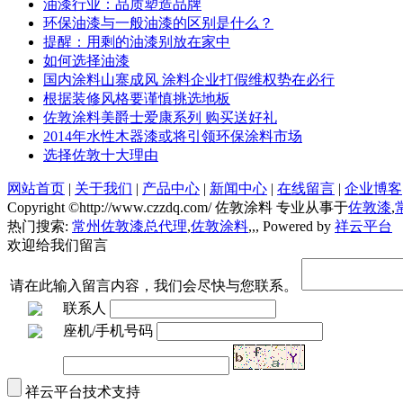
油漆行业：品质塑造品牌
环保油漆与一般油漆的区别是什么？
提醒：用剩的油漆别放在家中
如何选择油漆
国内涂料山寨成风 涂料企业打假维权势在必行
根据装修风格要谨慎挑选地板
佐敦涂料美爵士爱康系列 购买送好礼
2014年水性木器漆或将引领环保涂料市场
选择佐敦十大理由
网站首页
|
关于我们
|
产品中心
|
新闻中心
|
在线留言
|
企业博客
Copyright ©http://www.czzdq.com/ 佐敦涂料 专业从事于
佐敦漆
,
热门搜索:
常州佐敦漆总代理
,
佐敦涂料
,
,
,
Powered by
祥云平台
欢迎给我们留言
请在此输入留言内容，我们会尽快与您联系。
联系人
座机/手机号码
祥云平台技术支持