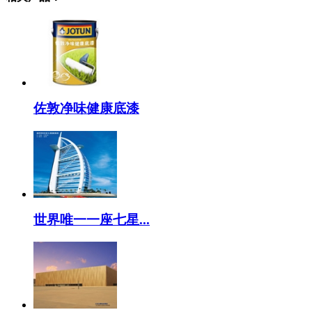
佐敦净味健康底漆
世界唯一一座七星...