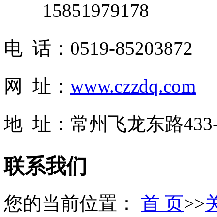
15851979178
电 话：0519-85203872
网 址：
www.czzdq.com
地 址：常州飞龙东路43
联系我们
您的当前位置：
首 页
>>