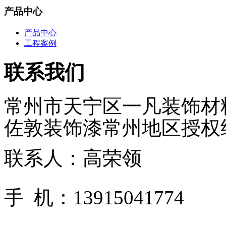
产品中心
产品中心
工程案例
联系我们
常州市天宁区一凡装饰材
佐敦装饰漆常州地区授权
联系人：高荣领
手 机：13915041774